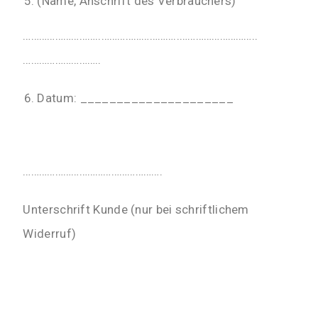
(Name, Anschrift des Verbrauchers)
………………………..
………………………..
………………………..
………………………..
Datum: _____________________
…………………………………………….
Unterschrift Kunde (nur bei schriftlichem
Widerruf)