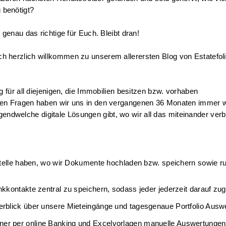
benötigt? 
genau das richtige für Euch. Bleibt dran!
 herzlich willkommen zu unserem allerersten Blog von Estatefolio
 für all diejenigen, die Immobilien besitzen bzw. vorhaben 
lten Fragen haben wir uns in den vergangenen 36 Monaten immer w
irgendwelche digitale Lösungen gibt, wo wir all das miteinander verb
stelle haben, wo wir Dokumente hochladen bzw. speichern sowie ru
kontakte zentral zu speichern, sodass jeder jederzeit darauf zugr
rblick über unsere Mieteingänge und tagesgenaue Portfolio Auswe
r per online Banking und Excelvorlagen manuelle Auswertungen a