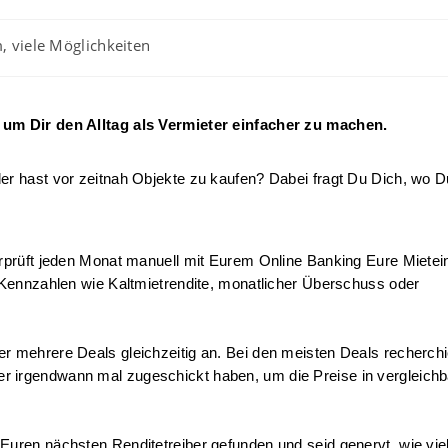
m, viele Möglichkeiten
g um Dir den Alltag als Vermieter einfacher zu machen.
er hast vor zeitnah Objekte zu kaufen? Dabei fragt Du Dich, wo D
erprüft jeden Monat manuell mit Eurem Online Banking Eure Mietei
n Kennzahlen wie Kaltmietrendite, monatlicher Überschuss oder 
 mehrere Deals gleichzeitig an. Bei den meisten Deals recherchiert
er irgendwann mal zugeschickt haben, um die Preise in vergleichb
Euren nächsten Renditetreiber gefunden und seid genervt, wie viel