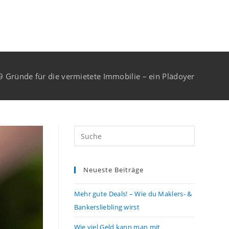
9 Gründe für die vermietete Immobilie – ein Plädoyer
Neueste Beiträge
Mehr gute Deals! – Wie du Maklers- &
Bankersliebling wirst
Wie viel Geld kann man mit