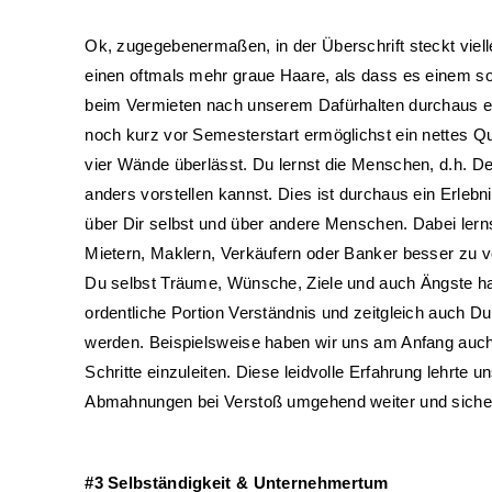
Ok, zugegebenermaßen, in der Überschrift steckt viel
einen oftmals mehr graue Haare, als dass es einem soz
beim Vermieten nach unserem Dafürhalten durchaus ei
noch kurz vor Semesterstart ermöglichst ein nettes Q
vier Wände überlässt. Du lernst die Menschen, d.h. Dei
anders vorstellen kannst. Dies ist durchaus ein Erleb
über Dir selbst und über andere Menschen. Dabei lern
Mietern, Maklern, Verkäufern oder Banker besser zu v
Du selbst Träume, Wünsche, Ziele und auch Ängste hat
ordentliche Portion Verständnis und zeitgleich auch 
werden. Beispielsweise haben wir uns am Anfang auch b
Schritte einzuleiten. Diese leidvolle Erfahrung lehrte 
Abmahnungen bei Verstoß umgehend weiter und sicher
#3 Selbständigkeit & Unternehmertum