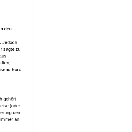
n den 
. Jedoch 
 sagte zu 
aus 
ten, 
send Euro 
 gehört 
ise (oder 
erung den 
 immer an 