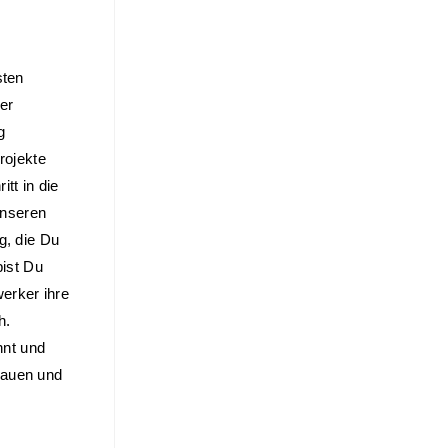
ten 
r 
 
ojekte 
t in die 
nseren 
, die Du 
ist Du 
rker ihre 
h. 
nt und 
bauen und 