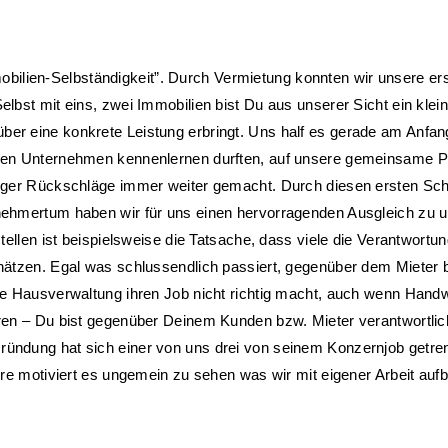
mmobilien-Selbständigkeit”. Durch Vermietung konnten wir unsere ers
bst mit eins, zwei Immobilien bist Du aus unserer Sicht ein kleine
r eine konkrete Leistung erbringt. Uns half es gerade am Anfang
ren Unternehmen kennenlernen durften, auf unsere gemeinsame Pr
ger Rückschläge immer weiter gemacht. Durch diesen ersten Schrit
nehmertum haben wir für uns einen hervorragenden Ausgleich zu u
ellen ist beispielsweise die Tatsache, dass viele die Verantwortung
hätzen. Egal was schlussendlich passiert, gegenüber dem Mieter b
e Hausverwaltung ihren Job nicht richtig macht, auch wenn Handwe
ren – Du bist gegenüber Deinem Kunden bzw. Mieter verantwortlic
ündung hat sich einer von uns drei von seinem Konzernjob getren
ere motiviert es ungemein zu sehen was wir mit eigener Arbeit auf