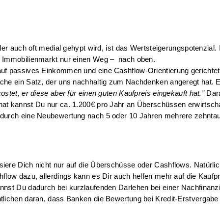
er auch oft medial gehypt wird, ist das Wertsteigerungspotenzial. I
m Immobilienmarkt nur einen Weg –  nach oben.
uf passives Einkommen und eine Cashflow-Orientierung gerichtet
che ein Satz, der uns nachhaltig zum Nachdenken angeregt hat. Er
stet, er diese aber für einen guten Kaufpreis eingekauft hat.”
 Dar
at kannst Du nur ca. 1.200€ pro Jahr an Überschüssen erwirtschaf
 durch eine Neubewertung nach 5 oder 10 Jahren mehrere zehntau
ere Dich nicht nur auf die Überschüsse oder Cashflows. Natürlich
flow dazu, allerdings kann es Dir auch helfen mehr auf die Kaufpre
nnst Du dadurch bei kurzlaufenden Darlehen bei einer Nachfinanzi
tlichen daran, dass Banken die Bewertung bei Kredit-Erstvergabe