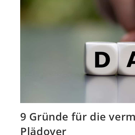
9 Gründe für die verm
Plädoyer