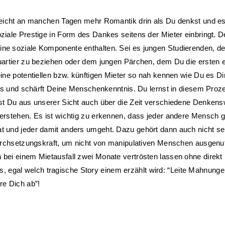
leicht an manchen Tagen mehr Romantik drin als Du denkst und es 
iale Prestige in Form des Dankes seitens der Mieter einbringt. De
ne soziale Komponente enthalten. Sei es jungen Studierenden, de
uartier zu beziehen oder dem jungen Pärchen, dem Du die ersten e
ne potentiellen bzw. künftigen Mieter so nah kennen wie Du es Dir 
nis und schärft Deine Menschenkenntnis. Du lernst in diesem Prozes
st Du aus unserer Sicht auch über die Zeit verschiedene Denkens
erstehen. Es ist wichtig zu erkennen, dass jeder andere Mensch g
 und jeder damit anders umgeht. Dazu gehört dann auch nicht selt
Durchsetzungskraft, um nicht von manipulativen Menschen ausgenut
ei einem Mietausfall zwei Monate vertrösten lassen ohne direkt r
uns, egal welch tragische Story einem erzählt wird: “Leite Mahnunge
e Dich ab”!