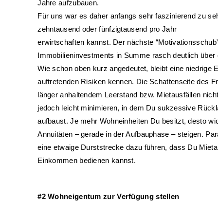
Jahre aufzubauen. 
Für uns war es daher anfangs sehr faszinierend zu seh
zehntausend oder fünfzigtausend pro Jahr 
erwirtschaften kannst. Der nächste “Motivationsschub” 
Immobilieninvestments in Summe rasch deutlich über d
Wie schon oben kurz angedeutet, bleibt eine niedrige E
auftretenden Risiken kennen. Die Schattenseite des Fre
länger anhaltendem Leerstand bzw. Mietausfällen nicht 
jedoch leicht minimieren, in dem Du sukzessive Rückla
aufbaust. Je mehr Wohneinheiten Du besitzt, desto wic
Annuitäten – gerade in der Aufbauphase – steigen. Par
eine etwaige Durststrecke dazu führen, dass Du Miet
Einkommen bedienen kannst.
#2 Wohneigentum zur Verfügung stellen