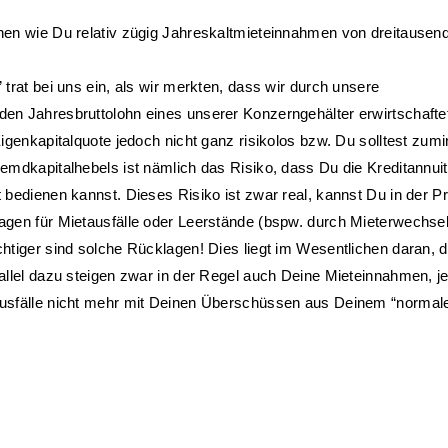
en wie Du relativ zügig Jahreskaltmieteinnahmen von dreitausend,
trat bei uns ein, als wir merkten, dass wir durch unsere 
en Jahresbruttolohn eines unserer Konzerngehälter erwirtschaftet
igenkapitalquote jedoch nicht ganz risikolos bzw. Du solltest zumin
mdkapitalhebels ist nämlich das Risiko, dass Du die Kreditannuitä
bedienen kannst. Dieses Risiko ist zwar real, kannst Du in der Pr
gen für Mietausfälle oder Leerstände (bspw. durch Mieterwechsel 
htiger sind solche Rücklagen! Dies liegt im Wesentlichen daran, d
allel dazu steigen zwar in der Regel auch Deine Mieteinnahmen, j
ausfälle nicht mehr mit Deinen Überschüssen aus Deinem “normale