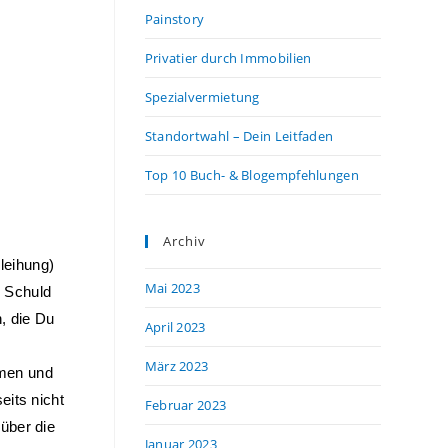
Painstory
Privatier durch Immobilien
Spezialvermietung
Standortwahl – Dein Leitfaden
Top 10 Buch- & Blogempfehlungen
Archiv
eihung) 
Mai 2023
 Schuld 
 die Du 
April 2023
März 2023
men und 
its nicht 
Februar 2023
ber die 
Januar 2023